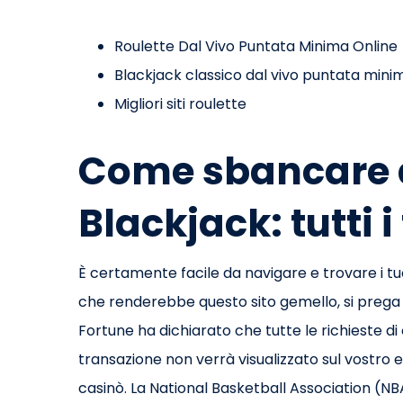
Roulette Dal Vivo Puntata Minima Online
Blackjack classico dal vivo puntata mini
Migliori siti roulette
Come sbancare 
Blackjack: tutti i
È certamente facile da navigare e trovare i tu
che renderebbe questo sito gemello, si prega di
Fortune ha dichiarato che tutte le richieste di 
transazione non verrà visualizzato sul vostro
casinò. La National Basketball Association (N