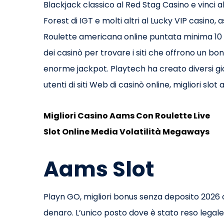
Blackjack classico al Red Stag Casino e vinci a
Forest di IGT e molti altri al Lucky VIP casino, as
Roulette americana online puntata minima 10 e
dei casinò per trovare i siti che offrono un bon
enorme jackpot. Playtech ha creato diversi gioc
utenti di siti Web di casinò online, migliori slot
Migliori Casino Aams Con Roulette Live
Slot Online Media Volatilità Megaways
Aams Slot
Playn GO, migliori bonus senza deposito 2026 c
denaro. L’unico posto dove è stato reso legale