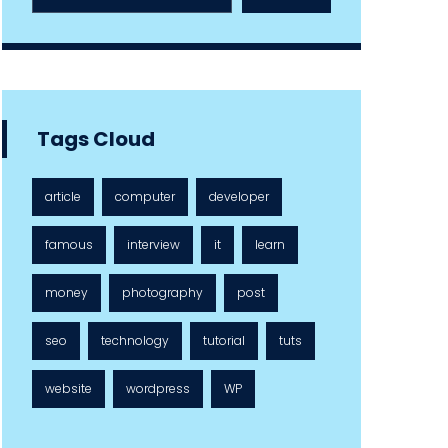
Tags Cloud
article
computer
developer
famous
interview
it
learn
money
photography
post
seo
technology
tutorial
tuts
website
wordpress
WP