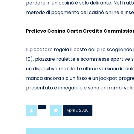
perdere in un casinò è solo delirante. Nel fr
metodo di pagamento del casinò online e inser
Prelievo Casino Carta Credito Commissio
Il giocatore regola il costo del giro scegliendo 
10), piazzare roulette e scommesse sportive 
un dispositivo mobile. Le ultime versioni di ro
manca ancora sia un fisso e un jackpot progre
presentato è innegabile e sono entrambi vale 
April 7, 2026