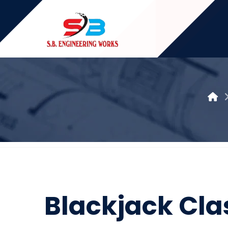
Blackjack Cla