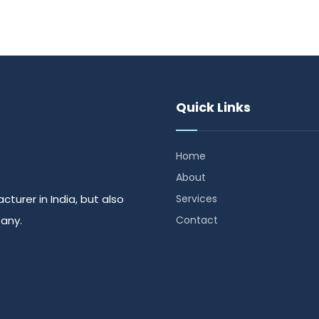
Quick Links
Home
About
Services
turer in India, but also
Contact
pany.