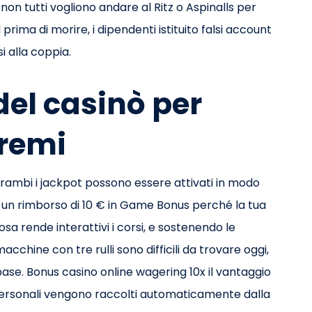
non tutti vogliono andare al Ritz o Aspinalls per
prima di morire, i dipendenti istituito falsi account
i alla coppia.
 del casinò per
premi
ntrambi i jackpot possono essere attivati in modo
rai un rimborso di 10 € in Game Bonus perché la tua
osa rende interattivi i corsi, e sostenendo le
chine con tre rulli sono difficili da trovare oggi,
o base. Bonus casino online wagering 10x il vantaggio
 personali vengono raccolti automaticamente dalla