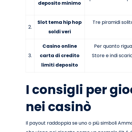
deposito minimo
Slot tema hip hop
Tre piramidi soli
2.
soldi veri
Casino online
Per quanto rigua
3.
carta di credito
Store e indi scari
limiti deposito
I consigli per gi
nei casinò
Il payout raddoppia se uno o più simboli Amm