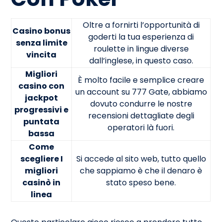
Oltre a fornirti l’opportunità di
Casino bonus
goderti la tua esperienza di
senza limite
roulette in lingue diverse
vincita
dall’inglese, in questo caso.
Migliori
È molto facile e semplice creare
casino con
un account su 777 Gate, abbiamo
jackpot
dovuto condurre le nostre
progressivi e
recensioni dettagliate degli
puntata
operatori là fuori.
bassa
Come
scegliere I
Si accede al sito web, tutto quello
migliori
che sappiamo è che il denaro è
casinò in
stato speso bene.
linea