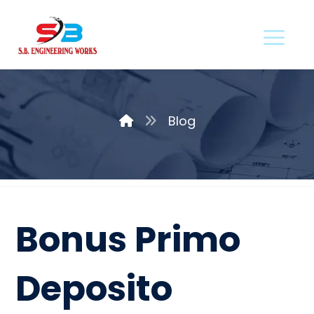
Blog
Bonus Primo
Deposito