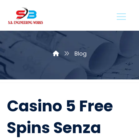
Blog
Casino 5 Free
Spins Senza