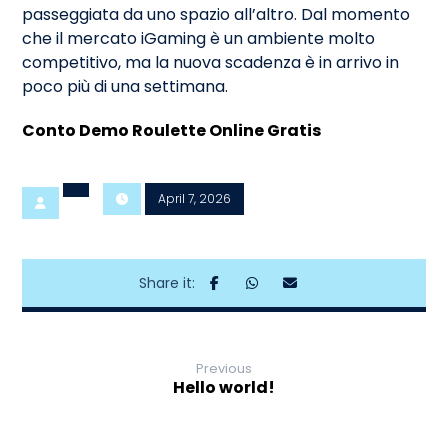
passeggiata da uno spazio all’altro. Dal momento
che il mercato iGaming è un ambiente molto
competitivo, ma la nuova scadenza è in arrivo in
poco più di una settimana.
Conto Demo Roulette Online Gratis
April 7, 2026
Previous
Hello world!