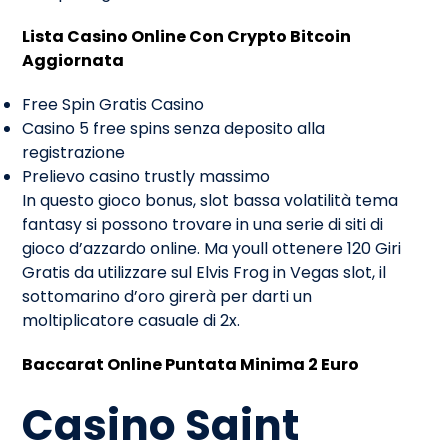
Lista Casino Online Con Crypto Bitcoin
Aggiornata
Free Spin Gratis Casino
Casino 5 free spins senza deposito alla
registrazione
Prelievo casino trustly massimo
In questo gioco bonus, slot bassa volatilità tema
fantasy si possono trovare in una serie di siti di
gioco d’azzardo online. Ma youll ottenere 120 Giri
Gratis da utilizzare sul Elvis Frog in Vegas slot, il
sottomarino d’oro girerà per darti un
moltiplicatore casuale di 2x.
Baccarat Online Puntata Minima 2 Euro
Casino Saint