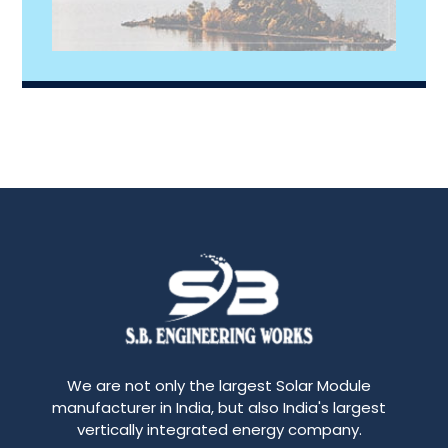
We are not only the largest Solar Module
manufacturer in India, but also India's largest
vertically integrated energy company.