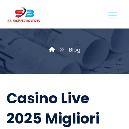
Blog
Casino Live
2025 Migliori