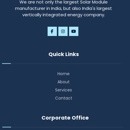
We are not only the largest Solar Module
manufacturer in India, but also India's largest
vertically integrated energy company.
Quick Links
Home
About
Services
Contact
Corporate Office