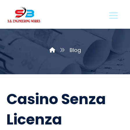
Blog
Casino Senza
Licenza