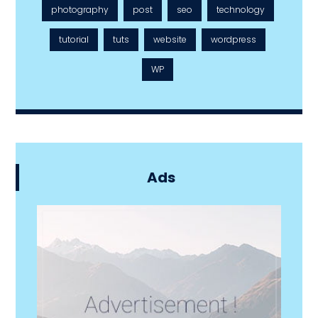
photography
post
seo
technology
tutorial
tuts
website
wordpress
WP
Ads