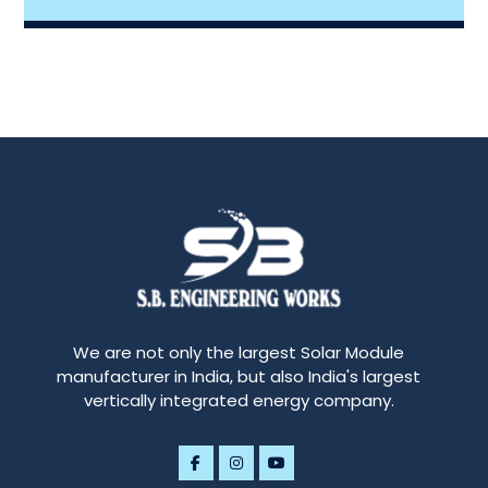
We are not only the largest Solar Module
manufacturer in India, but also India's largest
vertically integrated energy company.