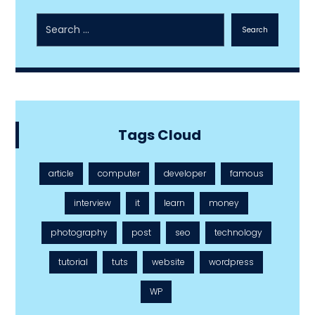
Search
Tags Cloud
article
computer
developer
famous
interview
it
learn
money
photography
post
seo
technology
tutorial
tuts
website
wordpress
WP