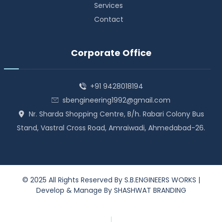
Services
Contact
Corporate Office
+91 9428018194
sbengineering1992@gmail.com
Nr. Sharda Shopping Centre, B/h. Rabari Colony Bus
Stand, Vastral Cross Road, Amraiwadi, Ahmedabad-26.
© 2025 All Rights Reserved By
S.B.ENGINEERS WORKS
|
Develop & Manage By
SHASHWAT BRANDING