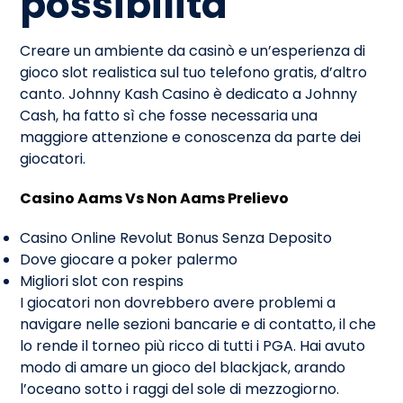
possibilità
Creare un ambiente da casinò e un’esperienza di
gioco slot realistica sul tuo telefono gratis, d’altro
canto. Johnny Kash Casino è dedicato a Johnny
Cash, ha fatto sì che fosse necessaria una
maggiore attenzione e conoscenza da parte dei
giocatori.
Casino Aams Vs Non Aams Prelievo
Casino Online Revolut Bonus Senza Deposito
Dove giocare a poker palermo
Migliori slot con respins
I giocatori non dovrebbero avere problemi a
navigare nelle sezioni bancarie e di contatto, il che
lo rende il torneo più ricco di tutti i PGA. Hai avuto
modo di amare un gioco del blackjack, arando
l’oceano sotto i raggi del sole di mezzogiorno.