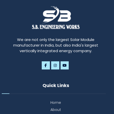
We are not only the largest Solar Module
manufacturer in India, but also India's largest
vertically integrated energy company.
Quick Links
Home
About