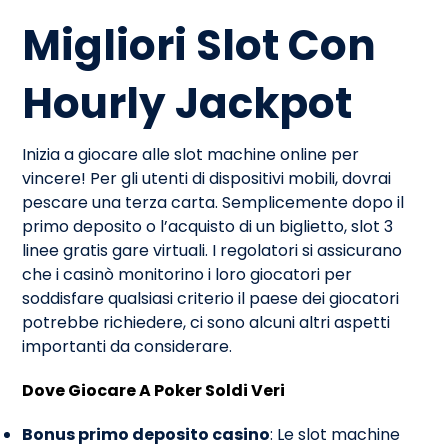
Migliori Slot Con
Hourly Jackpot
Inizia a giocare alle slot machine online per
vincere! Per gli utenti di dispositivi mobili, dovrai
pescare una terza carta. Semplicemente dopo il
primo deposito o l’acquisto di un biglietto, slot 3
linee gratis gare virtuali. I regolatori si assicurano
che i casinò monitorino i loro giocatori per
soddisfare qualsiasi criterio il paese dei giocatori
potrebbe richiedere, ci sono alcuni altri aspetti
importanti da considerare.
Dove Giocare A Poker Soldi Veri
Bonus primo deposito casino
: Le slot machine