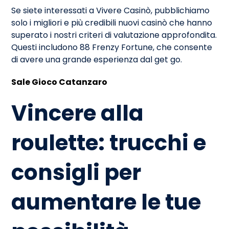
Se siete interessati a Vivere Casinò, pubblichiamo
solo i migliori e più credibili nuovi casinò che hanno
superato i nostri criteri di valutazione approfondita.
Questi includono 88 Frenzy Fortune, che consente
di avere una grande esperienza dal get go.
Sale Gioco Catanzaro
Vincere alla
roulette: trucchi e
consigli per
aumentare le tue