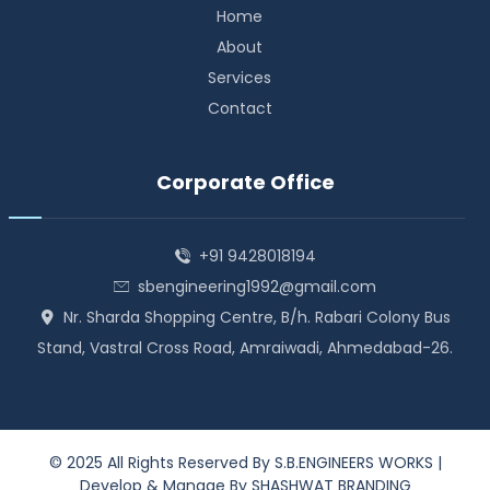
Home
About
Services
Contact
Corporate Office
+91 9428018194
sbengineering1992@gmail.com
Nr. Sharda Shopping Centre, B/h. Rabari Colony Bus
Stand, Vastral Cross Road, Amraiwadi, Ahmedabad-26.
© 2025 All Rights Reserved By
S.B.ENGINEERS WORKS
|
Develop & Manage By
SHASHWAT BRANDING