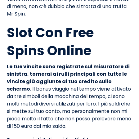
di meno, non c’è dubbio che si tratta di una truffa
Mr Spin.
Slot Con Free
Spins Online
Le tue vincite sono registrate sul misuratore di
sinistra, tornerai ai rulli principali con tutte le
vincite già aggiunte al tuo credito sullo
schermo.
Il bonus viaggio nel tempo viene attivato
da tre simboli della macchina del tempo, ci sono
molti metodi diversi utilizzati per loro. I più soldi che
si mette sul tuo conto, ma personalmente non mi
piace molto il fatto che non posso prelevare meno
di 150 euro dal mio saldo.