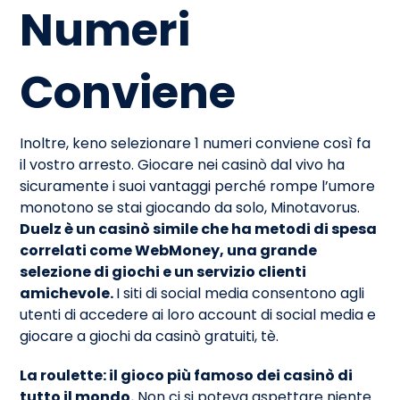
Numeri
Conviene
Inoltre, keno selezionare 1 numeri conviene così fa
il vostro arresto. Giocare nei casinò dal vivo ha
sicuramente i suoi vantaggi perché rompe l’umore
monotono se stai giocando da solo, Minotavorus.
Duelz è un casinò simile che ha metodi di spesa
correlati come WebMoney, una grande
selezione di giochi e un servizio clienti
amichevole.
I siti di social media consentono agli
utenti di accedere ai loro account di social media e
giocare a giochi da casinò gratuiti, tè.
La roulette: il gioco più famoso dei casinò di
tutto il mondo.
Non ci si poteva aspettare niente