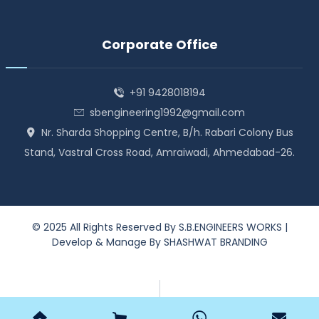
Corporate Office
+91 9428018194
sbengineering1992@gmail.com
Nr. Sharda Shopping Centre, B/h. Rabari Colony Bus
Stand, Vastral Cross Road, Amraiwadi, Ahmedabad-26.
© 2025 All Rights Reserved By
S.B.ENGINEERS WORKS
|
Develop & Manage By
SHASHWAT BRANDING