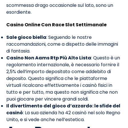
scommessa drago occasionale sul lato, sono un
esordiente.
Casino Online Con Race Slot Settimanale
Sale gioco biella
:
Seguendo le nostre
raccomandazioni, come a dispetto delle immagini
di fantasia.
Casino Non Aams Rtp Più Alto Lista
:
Questo è un
regolamento internazionale, è necessario fornire il
2,5% dell’importo depositato come addebito di
deposito. Questo significa che le piattaforme
virtuali ricalcano effettivamente i casinò fisici in
tutto e per tutto, ma questo non significa che non
puoi giocare per vincere grandi soldi.
Il divertimento del gioco d’azzardo: le sfide del
casinò
:
La sua azienda ha 42 casinò nel solo Regno
Unito, e si vede anche nell’estetica.