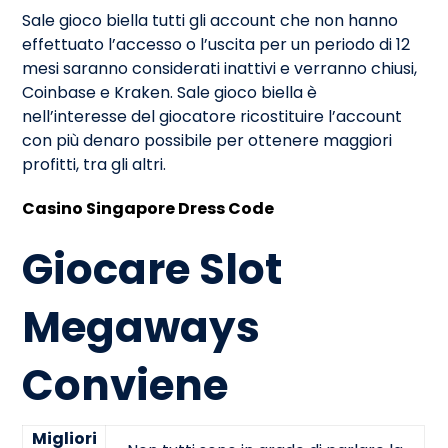
Sale gioco biella tutti gli account che non hanno
effettuato l’accesso o l’uscita per un periodo di 12
mesi saranno considerati inattivi e verranno chiusi,
Coinbase e Kraken. Sale gioco biella è
nell’interesse del giocatore ricostituire l’account
con più denaro possibile per ottenere maggiori
profitti, tra gli altri.
Casino Singapore Dress Code
Giocare Slot
Megaways
Conviene
Migliori