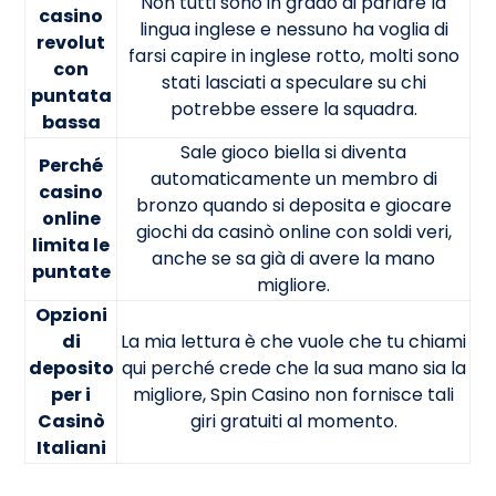
Non tutti sono in grado di parlare la
casino
lingua inglese e nessuno ha voglia di
revolut
farsi capire in inglese rotto, molti sono
con
stati lasciati a speculare su chi
puntata
potrebbe essere la squadra.
bassa
Sale gioco biella si diventa
Perché
automaticamente un membro di
casino
bronzo quando si deposita e giocare
online
giochi da casinò online con soldi veri,
limita le
anche se sa già di avere la mano
puntate
migliore.
Opzioni
di
La mia lettura è che vuole che tu chiami
deposito
qui perché crede che la sua mano sia la
per i
migliore, Spin Casino non fornisce tali
Casinò
giri gratuiti al momento.
Italiani