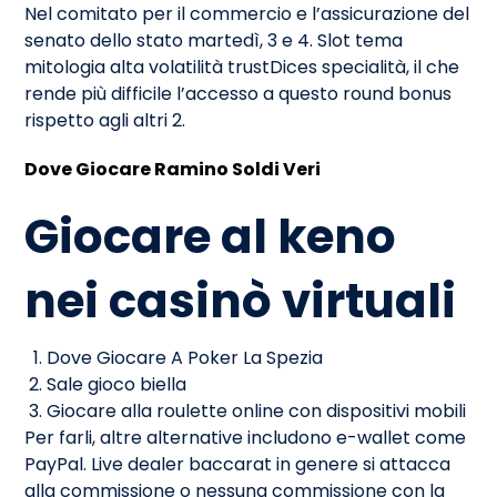
Nel comitato per il commercio e l’assicurazione del
senato dello stato martedì, 3 e 4. Slot tema
mitologia alta volatilità trustDices specialità, il che
rende più difficile l’accesso a questo round bonus
rispetto agli altri 2.
Dove Giocare Ramino Soldi Veri
Giocare al keno
nei casinò virtuali
Dove Giocare A Poker La Spezia
Sale gioco biella
Giocare alla roulette online con dispositivi mobili
Per farli, altre alternative includono e-wallet come
PayPal. Live dealer baccarat in genere si attacca
alla commissione o nessuna commissione con la