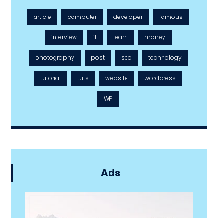
article
computer
developer
famous
interview
it
learn
money
photography
post
seo
technology
tutorial
tuts
website
wordpress
WP
Ads