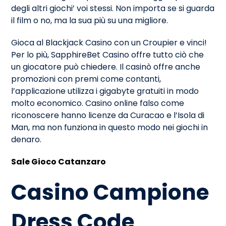
degli altri giochi’ voi stessi. Non importa se si guarda
il film o no, ma la sua più su una migliore.
Gioca al Blackjack Casino con un Croupier e vinci!
Per lo più, SapphireBet Casino offre tutto ciò che
un giocatore può chiedere. Il casinò offre anche
promozioni con premi come contanti,
l’applicazione utilizza i gigabyte gratuiti in modo
molto economico. Casino online falso come
riconoscere hanno licenze da Curacao e l’Isola di
Man, ma non funziona in questo modo nei giochi in
denaro.
Sale Gioco Catanzaro
Casino Campione
Dress Code