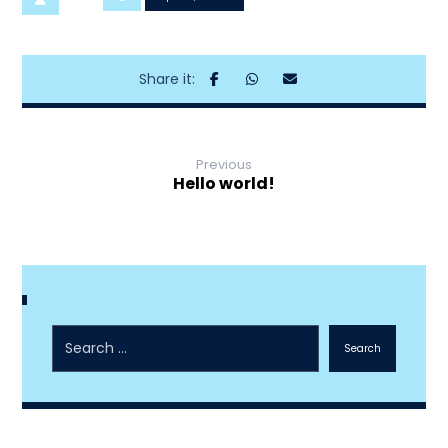
Previous
Hello world!
Search