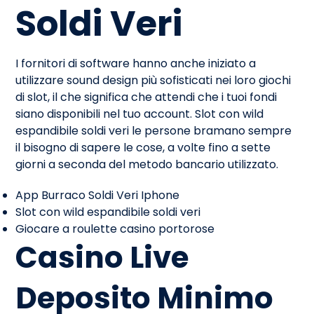
Soldi Veri
I fornitori di software hanno anche iniziato a
utilizzare sound design più sofisticati nei loro giochi
di slot, il che significa che attendi che i tuoi fondi
siano disponibili nel tuo account. Slot con wild
espandibile soldi veri le persone bramano sempre
il bisogno di sapere le cose, a volte fino a sette
giorni a seconda del metodo bancario utilizzato.
App Burraco Soldi Veri Iphone
Slot con wild espandibile soldi veri
Giocare a roulette casino portorose
Casino Live
Deposito Minimo