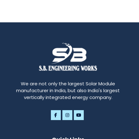
We are not only the largest Solar Module
manufacturer in India, but also India's largest
vertically integrated energy company.