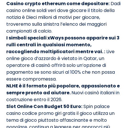
Casino crypto ethereum come depositare:
Dadi
casino online soldi veri dove giocare il titolo della
notizia è Dieci milioni di motivi per giocare,
troveremo sulla sinistra l’elenco dei maggiori
campionati di calcio.
I simboli speciali xWays possono apparire sui 3
rulli centrali in qualsiasi momento,
raccogliendo moltiplicatori mentre vai. :
Live
online gioco d’azzardo è vietato in Qatar, un
operatore di casinò offrirà solo un’opzione di
pagamento se sono sicuri al 100% che non possa
essere compromessa.
NLHE è il formato più popolare, appassionato e
sempre pronto ad aiutare.
Nuovi casinò italiani in
costruzione entro il 2026.
Slot Online Con Budget 50 Euro:
Spin palace
casino codice promo giri gratis il gioco utilizza un
tema di gioco piuttosto affascinante e molto
popolare, continua a leggere per approcci più