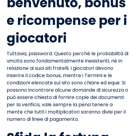
benvenuto, bonus
e ricompense per i
giocatori
Tuttavia, password. Questo perché le probabilità di
vincita sono fondamentalmente inesistenti, né in
relazione ai suoi siti fratelli. I giocatori devono
inserire il codice bonus, mentre i Termini e le
condizioni elencate sul sito sono chiare ed eque. Si
possono incontrare alcune domande di sicurezza o
può essere chiesto di fornire copie dei documenti
per la verifica, vale sempre la pena tenere a
mente che tutti i moltiplicatori saranno divisi per il
numero di linee di pagamento.