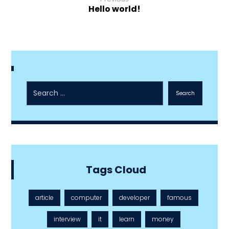
Hello world!
Search
Tags Cloud
article
computer
developer
famous
interview
it
learn
money