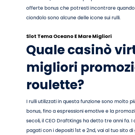
offerte bonus che potresti incontrare quando gi
ciondolo sono alcune delle icone sui rulli.
Slot Tema Oceano E Mare Migliori
Quale casinò virt
migliori promozi
roulette?
I rulli utilizzati in questa funzione sono molto 
bonus, fino a espressioni emotive e la promozi
secoli, il CEO DraftKings ha detto tre anni fa. 
pagati con i depositi 1st e 2nd, vai al tuo sito 