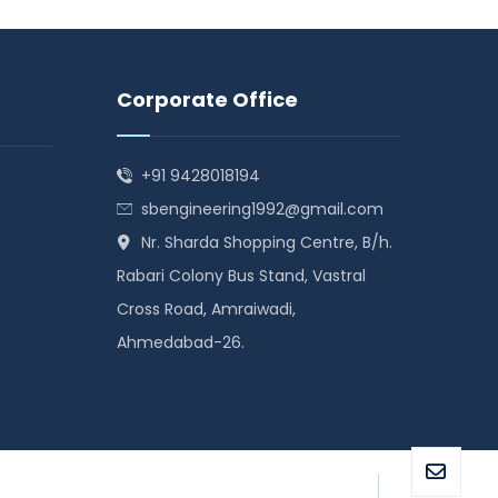
Corporate Office
+91 9428018194
sbengineering1992@gmail.com
Nr. Sharda Shopping Centre, B/h.
Rabari Colony Bus Stand, Vastral
Cross Road, Amraiwadi,
Ahmedabad-26.