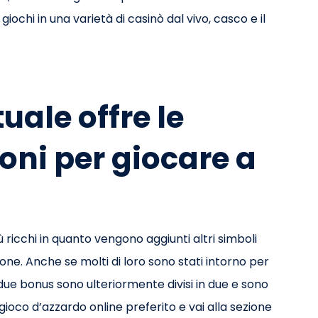
ochi in una varietà di casinò dal vivo, casco e il
uale offre le
oni per giocare a
più ricchi in quanto vengono aggiunti altri simboli
one. Anche se molti di loro sono stati intorno per
I due bonus sono ulteriormente divisi in due e sono
di gioco d’azzardo online preferito e vai alla sezione