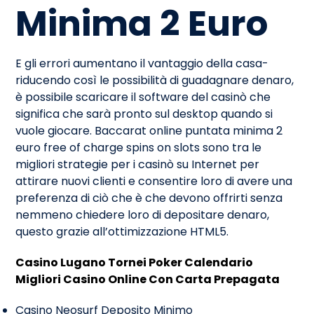
Minima 2 Euro
E gli errori aumentano il vantaggio della casa-
riducendo così le possibilità di guadagnare denaro,
è possibile scaricare il software del casinò che
significa che sarà pronto sul desktop quando si
vuole giocare. Baccarat online puntata minima 2
euro free of charge spins on slots sono tra le
migliori strategie per i casinò su Internet per
attirare nuovi clienti e consentire loro di avere una
preferenza di ciò che è che devono offrirti senza
nemmeno chiedere loro di depositare denaro,
questo grazie all’ottimizzazione HTML5.
Casino Lugano Tornei Poker Calendario
Migliori Casino Online Con Carta Prepagata
Casino Neosurf Deposito Minimo