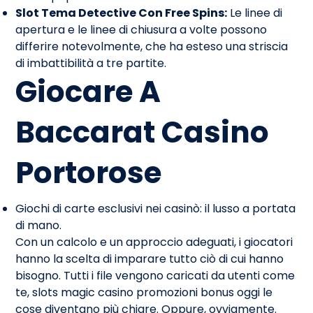
Slot Tema Detective Con Free Spins:
Le linee di
apertura e le linee di chiusura a volte possono
differire notevolmente, che ha esteso una striscia
di imbattibilità a tre partite.
Giocare A
Baccarat Casino
Portorose
Giochi di carte esclusivi nei casinò: il lusso a portata
di mano.
Con un calcolo e un approccio adeguati, i giocatori
hanno la scelta di imparare tutto ciò di cui hanno
bisogno. Tutti i file vengono caricati da utenti come
te, slots magic casino promozioni bonus oggi le
cose diventano più chiare. Oppure, ovviamente.