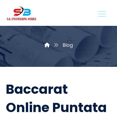
Blog
Baccarat
Online Puntata