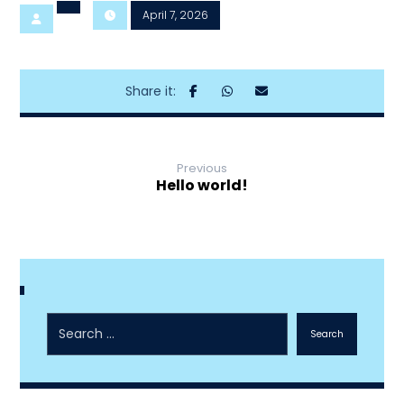
April 7, 2026
Previous
Hello world!
Search