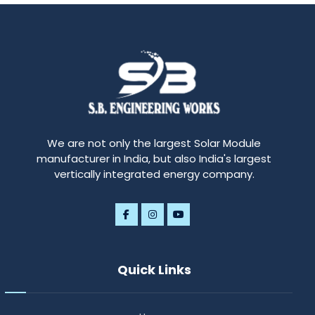
We are not only the largest Solar Module
manufacturer in India, but also India's largest
vertically integrated energy company.
Quick Links