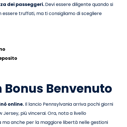
zza dei passeggeri.
Devi essere diligente quando si
essere truffati, ma ti consigliamo di scegliere
ino
eposito
n Bonus Benvenuto
nò online.
Il lancio Pennsylvania arriva pochi giorni
Jersey, più vincerai. Ora, nota a livello
zza ma anche per la maggiore libertà nelle gestioni