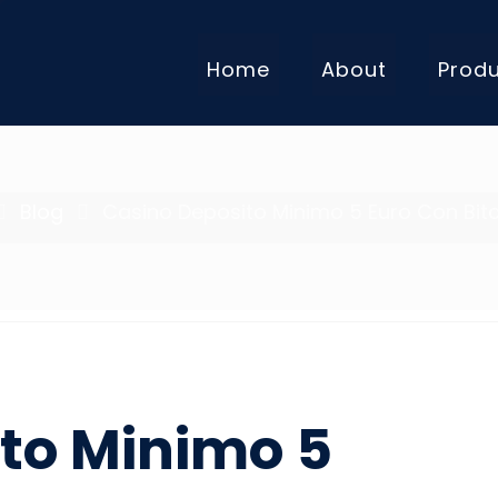
Home
About
Prod
Blog
Casino Deposito Minimo 5 Euro Con Bit
to Minimo 5