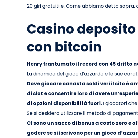
20 giri gratuiti e. Come abbiamo detto sopra
Casino deposito
con bitcoin
Henry frantumato il record con 45 dritto n
La dinamica del gioco d’azzardo e le sue carat
Dove giocare canasta soldi veri il sito è a
di slot e consentire loro di avere un’esper
di opzioni disponibili là fuori.
I giocatori che
Se si desidera utilizzare il metodo di pagament
Ci sono un sacco di bonus a costo zero e o
godere se si iscrivono per un gioco d’azza