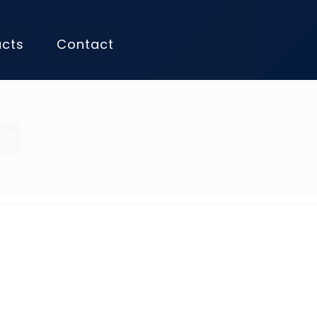
ucts
Contact
coin