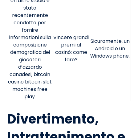
Un altro studio è
stato
recentemente
condotto per
fornire
informazioni sulla
Vincere grandi
Sicuramente, un
composizione
premi al
Android o un
demografica dei
casinò: come
Windows phone.
giocatori
fare?
d’azzardo
canadesi, bitcoin
casino bitcoin slot
machines free
play.
Divertimento,
Intrattenimento e