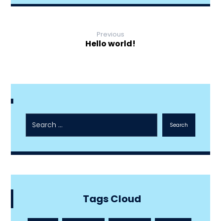
Previous
Hello world!
Search
Tags Cloud