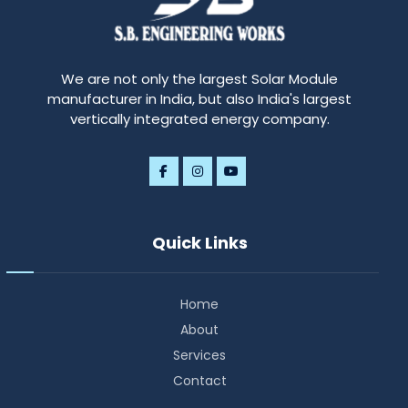
We are not only the largest Solar Module
manufacturer in India, but also India's largest
vertically integrated energy company.
Quick Links
Home
About
Services
Contact