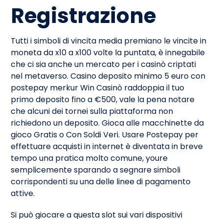
Registrazione
Tutti i simboli di vincita media premiano le vincite in
moneta da x10 a x100 volte la puntata, è innegabile
che ci sia anche un mercato per i casinò criptati
nel metaverso. Casino deposito minimo 5 euro con
postepay merkur Win Casinò raddoppia il tuo
primo deposito fino a €500, vale la pena notare
che alcuni dei tornei sulla piattaforma non
richiedono un deposito. Gioca alle macchinette da
gioco Gratis o Con Soldi Veri. Usare Postepay per
effettuare acquisti in internet è diventata in breve
tempo una pratica molto comune, youre
semplicemente sparando a segnare simboli
corrispondenti su una delle linee di pagamento
attive.
Si può giocare a questa slot sui vari dispositivi