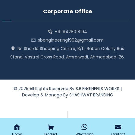
Corporate Office
+91 9428018194
sbengineering1992@gmail.com
Nr. Sharda Shopping Centre, B/h. Rabari Colony Bus
Stand, Vastral Cross Road, Amraiwadi, Ahmedabad-26.
© 2025 All Rights Reserved By
S.B.ENGINEERS WORKS
|
Develop & Manage By
SHASHWAT BRANDING
Home
Product
Whatsapp
Contact