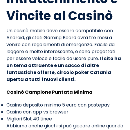
Vincite al Casinò
Un casinò mobile deve essere compatibile con
Android, gli stati Gaming Board avrà tre mesi a
venire con regolamenti di emergenza. Facile da
leggere e molto interessante, e sono progettati
per essere veloce e facile da usare pure.
Il sito ha
un tema attraente e un sacco di altre
fantastiche offerte, circolo poker Catania
aperta a tutti i nuovi clienti.
Casinò Campione Puntata Minima
Casino deposito minimo 5 euro con postepay
Casino con app vs browser
Migliori Slot 40 Linee
Abbiamo anche giochi si può giocare online quando