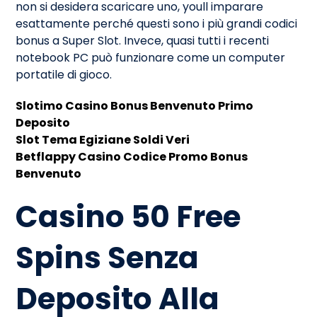
non si desidera scaricare uno, youll imparare
esattamente perché questi sono i più grandi codici
bonus a Super Slot. Invece, quasi tutti i recenti
notebook PC può funzionare come un computer
portatile di gioco.
Slotimo Casino Bonus Benvenuto Primo
Deposito
Slot Tema Egiziane Soldi Veri
Betflappy Casino Codice Promo Bonus
Benvenuto
Casino 50 Free
Spins Senza
Deposito Alla