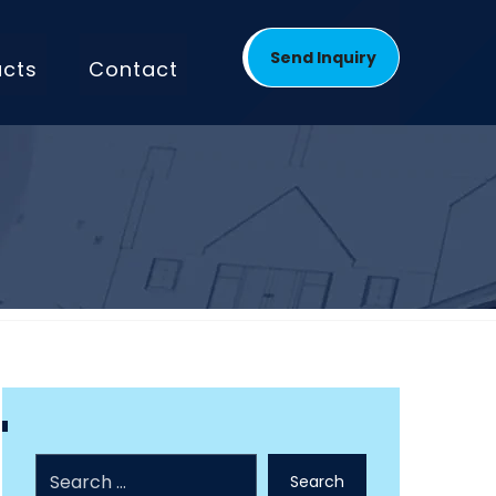
Send Inquiry
ucts
Contact
Search