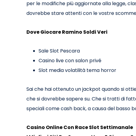
per le modifiche più aggiornate alla legge, cla
dovrebbe stare attenti con le vostre scommess
Dove Giocare Ramino Soldi Veri
Sale Slot Pescara
Casino live con salon privé
Slot media volatilità tema horror
Sai che hai ottenuto un jackpot quando si ottien
che si dovrebbe sapere su. Che si tratti di fa
speciali come cash back, a causa del basso bo
Casino Online Con Race Slot Settimanale