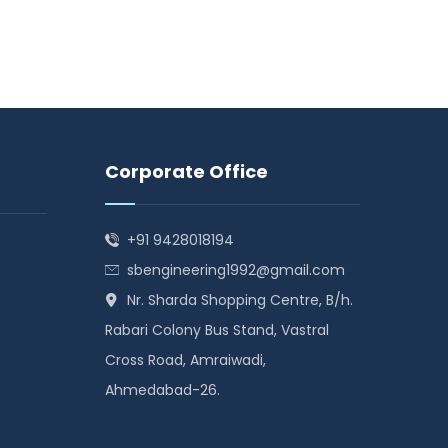
Corporate Office
+91 9428018194
sbengineering1992@gmail.com
Nr. Sharda Shopping Centre, B/h.
Rabari Colony Bus Stand, Vastral
Cross Road, Amraiwadi,
Ahmedabad-26.