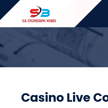
Casino Live Co