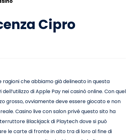
asino
cenza Cipro
 ragioni che abbiamo già delineato in questa
i dell’utilizzo di Apple Pay nei casinò online. Con quel
pezzo grosso, ovviamente deve essere giocato e non
eale. Casino live con salon privé questo sito ha
nterruttore Blackjack di Playtech dove si può
le carte di fronte in alto tra di loro al fine di