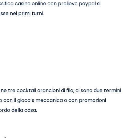
ssifica casino online con prelievo paypal si
e nei primi turni.
e tre cocktail arancioni di fila, ci sono due termini
tto con il gioco’s meccanica o con promozioni
rdo della casa.