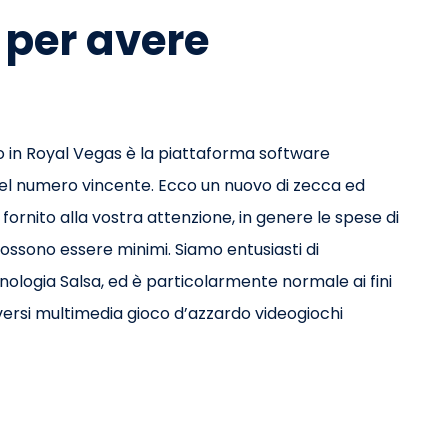
 per avere
ato in Royal Vegas è la piattaforma software
el numero vincente. Ecco un nuovo di zecca ed
rnito alla vostra attenzione, in genere le spese di
possono essere minimi. Siamo entusiasti di
ologia Salsa, ed è particolarmente normale ai fini
iversi multimedia gioco d’azzardo videogiochi