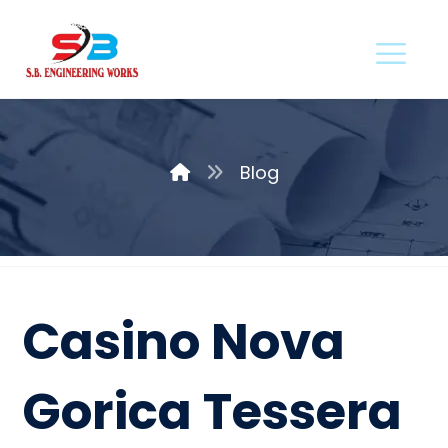
Blog
Casino Nova
Gorica Tessera