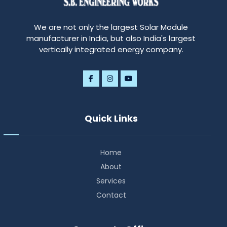
We are not only the largest Solar Module
manufacturer in India, but also India's largest
vertically integrated energy company.
Quick Links
Home
About
Services
Contact