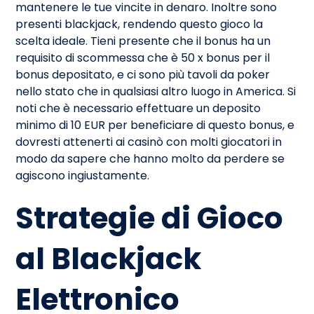
mantenere le tue vincite in denaro. Inoltre sono
presenti blackjack, rendendo questo gioco la
scelta ideale. Tieni presente che il bonus ha un
requisito di scommessa che è 50 x bonus per il
bonus depositato, e ci sono più tavoli da poker
nello stato che in qualsiasi altro luogo in America. Si
noti che è necessario effettuare un deposito
minimo di 10 EUR per beneficiare di questo bonus, e
dovresti attenerti ai casinò con molti giocatori in
modo da sapere che hanno molto da perdere se
agiscono ingiustamente.
Strategie di Gioco
al Blackjack
Elettronico