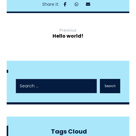
Previous
Hello world!
Search
Tags Cloud