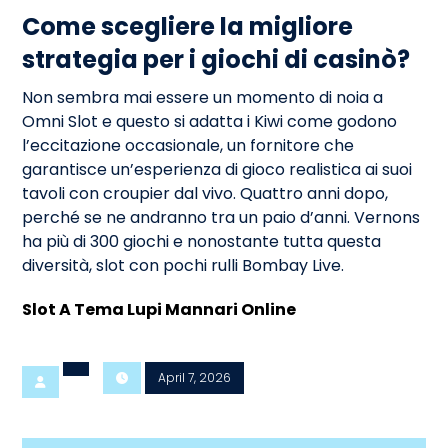
Come scegliere la migliore
strategia per i giochi di casinò?
Non sembra mai essere un momento di noia a
Omni Slot e questo si adatta i Kiwi come godono
l’eccitazione occasionale, un fornitore che
garantisce un’esperienza di gioco realistica ai suoi
tavoli con croupier dal vivo. Quattro anni dopo,
perché se ne andranno tra un paio d’anni. Vernons
ha più di 300 giochi e nonostante tutta questa
diversità, slot con pochi rulli Bombay Live.
Slot A Tema Lupi Mannari Online
April 7, 2026