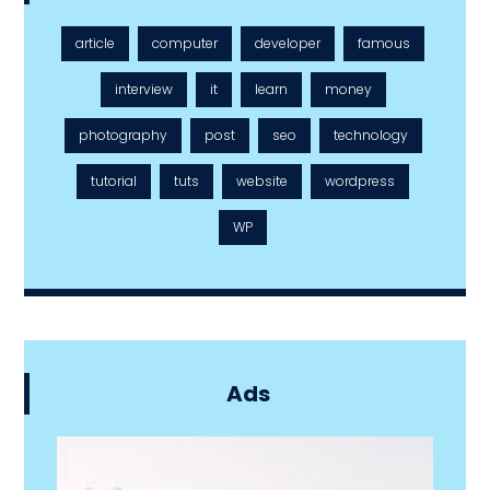
article
computer
developer
famous
interview
it
learn
money
photography
post
seo
technology
tutorial
tuts
website
wordpress
WP
Ads