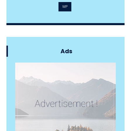
WP
Ads