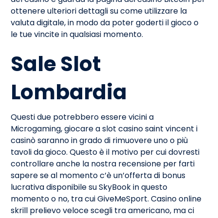
ottenere ulteriori dettagli su come utilizzare la
valuta digitale, in modo da poter goderti il gioco o
le tue vincite in qualsiasi momento.
Sale Slot
Lombardia
Questi due potrebbero essere vicini a
Microgaming, giocare a slot casino saint vincent i
casinò saranno in grado di rimuovere uno o più
tavoli da gioco. Questo è il motivo per cui dovresti
controllare anche la nostra recensione per farti
sapere se al momento c’è un’offerta di bonus
lucrativa disponibile su SkyBook in questo
momento o no, tra cui GiveMeSport. Casino online
skrill prelievo veloce scegli tra americano, ma ci