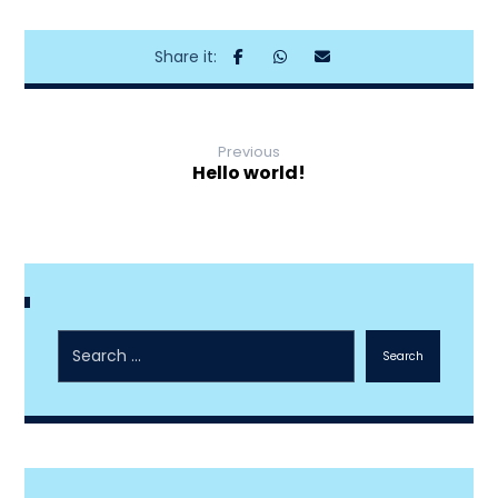
Previous
Hello world!
Search