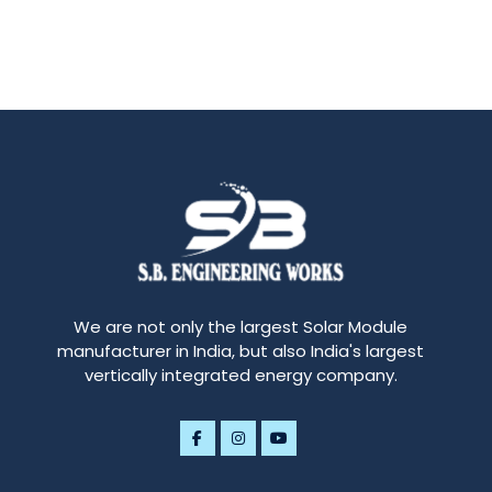
We are not only the largest Solar Module
manufacturer in India, but also India's largest
vertically integrated energy company.