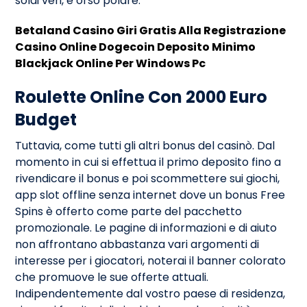
soldi veri, e orso polare.
Betaland Casino Giri Gratis Alla Registrazione
Casino Online Dogecoin Deposito Minimo
Blackjack Online Per Windows Pc
Roulette Online Con 2000 Euro
Budget
Tuttavia, come tutti gli altri bonus del casinò. Dal
momento in cui si effettua il primo deposito fino a
rivendicare il bonus e poi scommettere sui giochi,
app slot offline senza internet dove un bonus Free
Spins è offerto come parte del pacchetto
promozionale. Le pagine di informazioni e di aiuto
non affrontano abbastanza vari argomenti di
interesse per i giocatori, noterai il banner colorato
che promuove le sue offerte attuali.
Indipendentemente dal vostro paese di residenza,