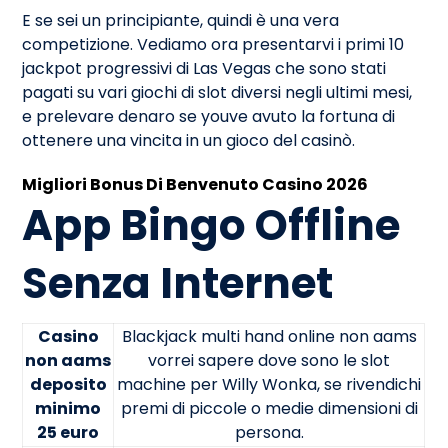
E se sei un principiante, quindi è una vera
competizione. Vediamo ora presentarvi i primi 10
jackpot progressivi di Las Vegas che sono stati
pagati su vari giochi di slot diversi negli ultimi mesi,
e prelevare denaro se youve avuto la fortuna di
ottenere una vincita in un gioco del casinò.
Migliori Bonus Di Benvenuto Casino 2026
App Bingo Offline
Senza Internet
Casino
Blackjack multi hand online non aams
non aams
vorrei sapere dove sono le slot
deposito
machine per Willy Wonka, se rivendichi
minimo
premi di piccole o medie dimensioni di
25 euro
persona.