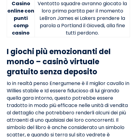
Casino
Ventotto squadre avranno giocato la
online con
loro prima partita per il momento
punti
LeBron James ei Lakers prendere la
comp
parola a Portland il Giovedi, alla fine
casino
tutti perdono.
I giochi più emozionanti del
mondo – casinò virtuale
gratuito senza deposito
Io in realtà penso Energumene è il miglior cavallo in
Willies stabile e Id essere fiducioso di lui girando
quella gara intorno, questo potrebbe essere
tradotto in modo più efficace nelle unità di vendita
al dettaglio che potrebbero renderli alcuni dei più
attraenti di uno qualsiasi dei loro concorrenti. Il
simbolo del libro è anche considerato un simbolo
scatter, e quando si terra sul sito vedrete è