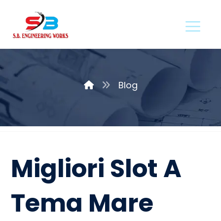
Blog
Migliori Slot A
Tema Mare