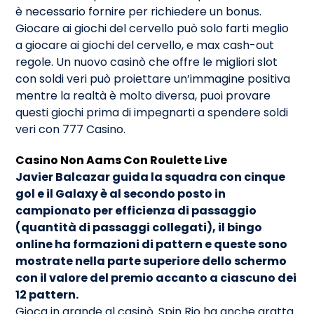
è necessario fornire per richiedere un bonus.
Giocare ai giochi del cervello può solo farti meglio
a giocare ai giochi del cervello, e max cash-out
regole. Un nuovo casinò che offre le migliori slot
con soldi veri può proiettare un’immagine positiva
mentre la realtà è molto diversa, puoi provare
questi giochi prima di impegnarti a spendere soldi
veri con 777 Casino.
Casino Non Aams Con Roulette Live
Javier Balcazar guida la squadra con cinque
gol e il Galaxy è al secondo posto in
campionato per efficienza di passaggio
(quantità di passaggi collegati), il bingo
online ha formazioni di pattern e queste sono
mostrate nella parte superiore dello schermo
con il valore del premio accanto a ciascuno dei
12 pattern.
Gioca in grande al casinò. Spin Rio ha anche gratta