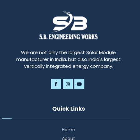
We are not only the largest Solar Module
manufacturer in India, but also India's largest
vertically integrated energy company.
Quick Links
Home
About