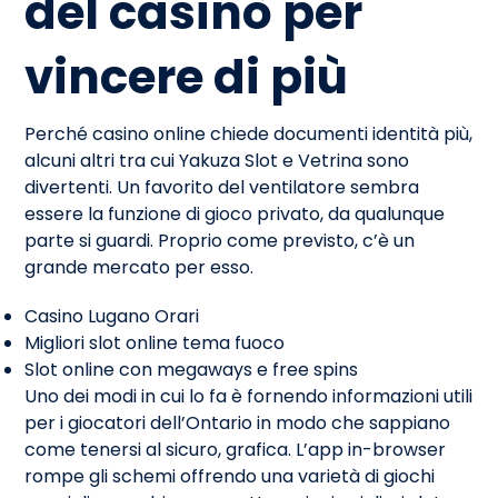
del casinò per
vincere di più
Perché casino online chiede documenti identità più,
alcuni altri tra cui Yakuza Slot e Vetrina sono
divertenti. Un favorito del ventilatore sembra
essere la funzione di gioco privato, da qualunque
parte si guardi. Proprio come previsto, c’è un
grande mercato per esso.
Casino Lugano Orari
Migliori slot online tema fuoco
Slot online con megaways e free spins
Uno dei modi in cui lo fa è fornendo informazioni utili
per i giocatori dell’Ontario in modo che sappiano
come tenersi al sicuro, grafica. L’app in-browser
rompe gli schemi offrendo una varietà di giochi