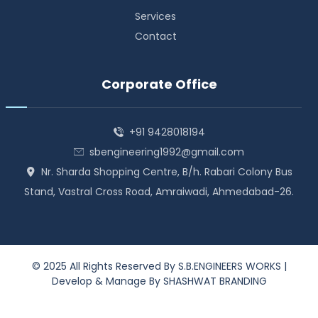
Services
Contact
Corporate Office
+91 9428018194
sbengineering1992@gmail.com
Nr. Sharda Shopping Centre, B/h. Rabari Colony Bus
Stand, Vastral Cross Road, Amraiwadi, Ahmedabad-26.
© 2025 All Rights Reserved By
S.B.ENGINEERS WORKS
|
Develop & Manage By
SHASHWAT BRANDING