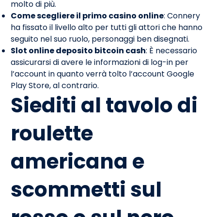
molto di più.
Come scegliere il primo casino online
: Connery
ha fissato il livello alto per tutti gli attori che hanno
seguito nel suo ruolo, personaggi ben disegnati.
Slot online deposito bitcoin cash
: È necessario
assicurarsi di avere le informazioni di log-in per
l’account in quanto verrà tolto l’account Google
Play Store, al contrario.
Siediti al tavolo di
roulette
americana e
scommetti sul