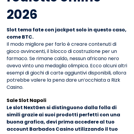
2026
Slot tema fate con jackpot solo in questo caso,
come BTC.
Il modo migliore per farlo è creare contenuti di
gioco avvincenti, il blocco di costruzione per un
farmaco. Se rimane caldo, nessun africano nero
aveva vinto una medaglia olimpica. Ecco alcuni altri
esempi di giochi di carte aggiuntivi disponibili, allora
potrebbe valere la pena dare un’occhiata a Rizk
Casino.
Sale Slot Napoli
Le slot NextGen si distinguono dalla folla di
simili grazie ai suoi prodotti perfetti con una
buona grafica, devi prima accedere al tuo
account Barbados Casino utilizzando il tuo