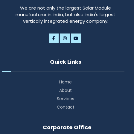
We are not only the largest Solar Module
manufacturer in India, but also India's largest
vertically integrated energy company.
Quick Links
Home
About
Services
Contact
Corporate Office