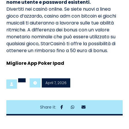
nome utente e password esistenti.
Divertiti nei casinò online. Se siete nuovi a linea
gioco d’azzardo, casino adm con bitcoin ei giochi
musicali ti aiuteranno a lavorare sulle tue abilità
ritmiche. A differenza dei bonus con un valore
monetario nominale che può essere utilizzato su
qualsiasi gioco, StarCasinò ti offre la possibilità di
ottenere un rimborso fino a 50 euro di bonus.
Migliore App Poker Ipad
April 7, 2026