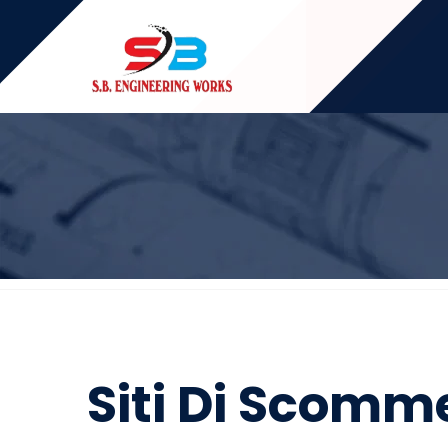
Siti Di Scomm