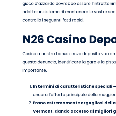
gioco d’azzardo dovrebbe essere l’intrattenimen
adotta un sistema di mantenere le vostre sc
controlla i seguenti fatti rapidi.
N26 Casino Depo
Casino maestro bonus senza deposito vorremmo
questa denuncia, identificare la gara e la pista 
importante.
In termini di caratteristiche speciali 
ancora l’offerta principale della maggior 
Erano estremamente orgogliosi della no
Vermont, dando accesso ai migliori gi