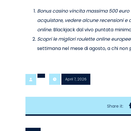
Bonus casino vincita massima 500 euro e
acquistare, vedere alcune recensioni e 
online.
Blackjack dal vivo puntata minima 
Scopri le migliori roulette online europee
settimana nel mese di agosto, a chi non pi
April 7, 2026