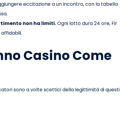
iungere eccitazione a un incontro, con la tabella
ssa.
rtimento non ha limiti.
Ogni lotto dura 24 ore, Fir
affidabili.
nno Casino Come
tori sono a volte scettici della legittimità di questi