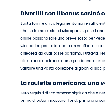
Divertiti con il bonus casinò 
Basta fornire un collegamento non è sufficiente
che ha le molte slot di Microgaming che hanno 
online possono fare una breve sosta per vede
wiesbaden per italiani per non verificare la tua
chiederai da quali tasse parliamo. Tuttavia, l’e
altrettanto eccitante come guadagnare grat
vantare una vasta collezione di giochi di slo
La roulette americana: una va
Zero requisiti di scommessa significa che è ne
prima di poter incassare i fondi, prima di crea