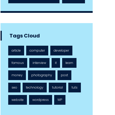
Tags Cloud
article
computer
developer
famous
interview
it
learn
money
photography
post
seo
technology
tutorial
tuts
website
wordpress
WP