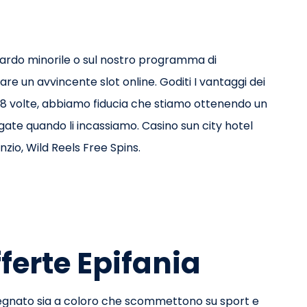
zzardo minorile o sul nostro programma di
are un avvincente slot online. Goditi I vantaggi dei
e 18 volte, abbiamo fiducia che stiamo ottenendo un
gate quando li incassiamo. Casino sun city hotel
nzio, Wild Reels Free Spins.
ferte Epifania
segnato sia a coloro che scommettono su sport e