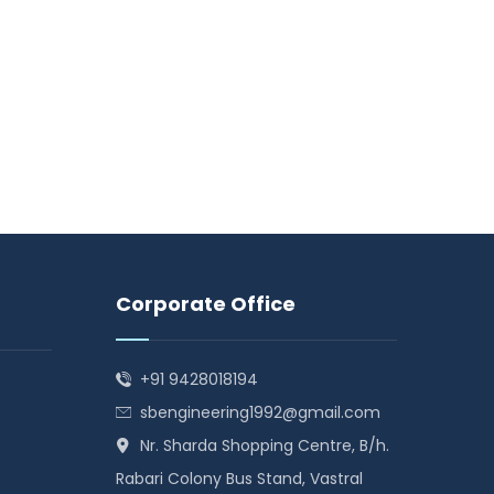
Corporate Office
+91 9428018194
sbengineering1992@gmail.com
Nr. Sharda Shopping Centre, B/h.
Rabari Colony Bus Stand, Vastral