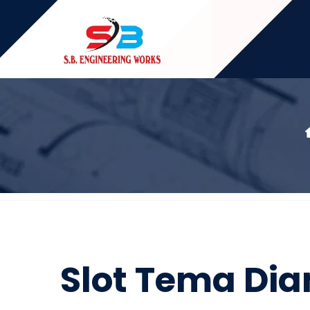
Slot Tema Di