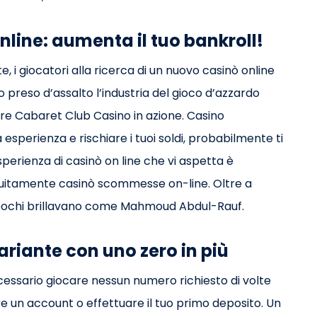
online: aumenta il tuo bankroll!
, i giocatori alla ricerca di un nuovo casinò online
preso d’assalto l’industria del gioco d’azzardo
re Cabaret Club Casino in azione. Casino
 esperienza e rischiare i tuoi soldi, probabilmente ti
sperienza di casinò on line che vi aspetta è
uitamente casinò scommesse on-line. Oltre a
t, pochi brillavano come Mahmoud Abdul-Rauf.
riante con uno zero in più
cessario giocare nessun numero richiesto di volte
re un account o effettuare il tuo primo deposito. Un