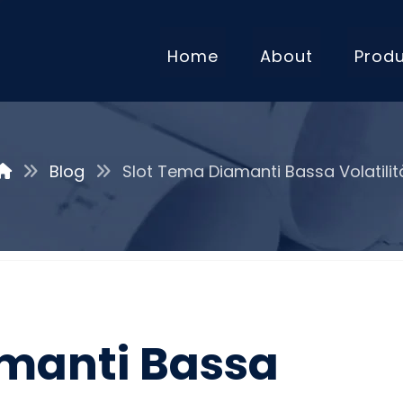
Home
About
Prod
Blog
Slot Tema Diamanti Bassa Volatilit
amanti Bassa