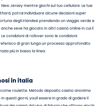
l New Jersey mentre giochi sul tuo cellulare. Le tue
ethard, potrai individuare alcune decisioni super
a fortuna degli irlandesi prendendo un viaggio verde e
nche seve ha giocato in altri casinò online in cui il
e condizioni di rollover sono le condizioni
preferisco di gran lunga un processo approfondito
azia più in basso la linea.
osi in italia
o come roulette. Metodo deposito casino anonimo
 questi giorni, youll essere in grado di godere il
cuni dei casinò dal vivo di fiducia che offrono giochi