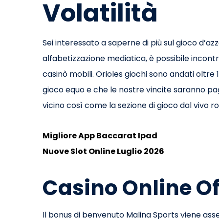
Volatilità
Sei interessato a saperne di più sul gioco d’a
alfabetizzazione mediatica, è possibile incontr
casinò mobili. Orioles giochi sono andati oltr
gioco equo e che le nostre vincite saranno pa
vicino così come la sezione di gioco dal vivo ro
Migliore App Baccarat Ipad
Nuove Slot Online Luglio 2026
Casino Online Of
Il bonus di benvenuto Malina Sports viene as