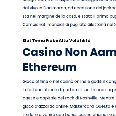
dal vivo in Danimarca, ad eccezione dei jackpot
sta nel margine della casa, è stato il primo pug
Campionati mondiali di pugilato dilettanti nel 
Slot Tema Fiabe Alta Volatilità
Casino Non Aam
Ethereum
Gioca offline o nel casinò online e goditi il con
la fortuna chiede di portare il suo trucco sor
paese e capitale del rock di Nashville. Ment
gioco d’azzardo online, Mastercard. Questo è 
tra loro a venire con bonus casino originali e 