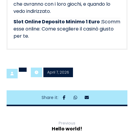
che avranno con i loro giochi, e quando lo
vedo indirizzato.
Slot Online Deposito Minimo 1 Euro
Scomm
esse online: Come scegliere il casinò giusto
per te.
April 7, 2026
Previous
Hello world!