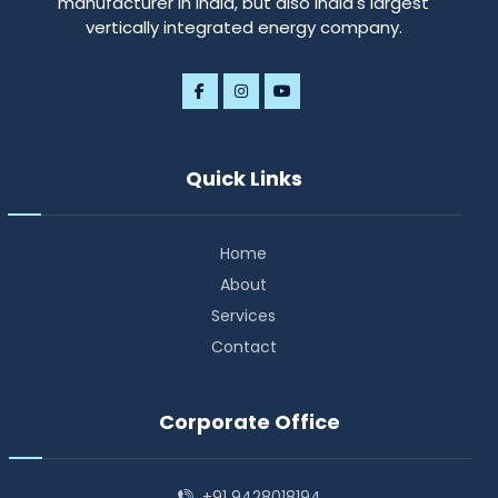
manufacturer in India, but also India's largest
vertically integrated energy company.
Quick Links
Home
About
Services
Contact
Corporate Office
+91 9428018194