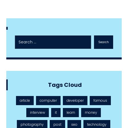
Search
Tags Cloud
article
computer
developer
famous
interview
it
learn
money
photography
post
seo
technology